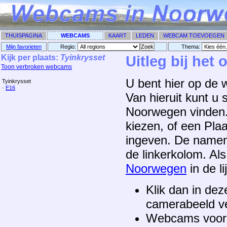
THUISPAGINA
WEBCAMS
KAART
LEDEN
WEBCAM TOEVOEGEN
Mijn favorieten
Regio:
Thema: