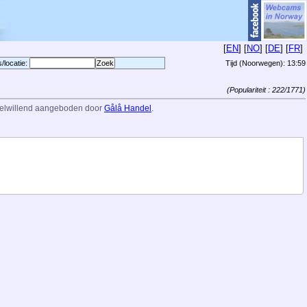
[
EN
] [
NO
] [
DE
] [
FR
]
s/locatie:
Tijd (Noorwegen):
13:59