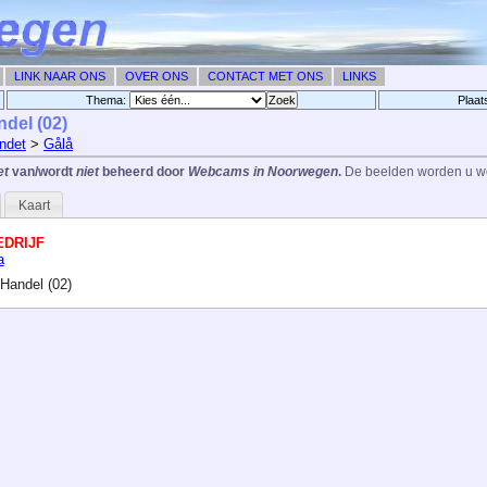
LINK NAAR ONS
OVER ONS
CONTACT MET ONS
LINKS
Thema:
Plaat