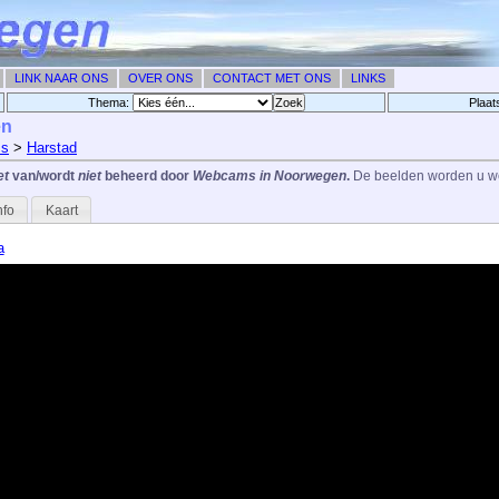
LINK NAAR ONS
OVER ONS
CONTACT MET ONS
LINKS
Thema:
Plaat