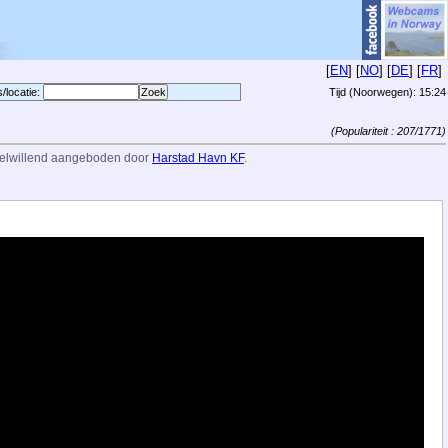
[
EN
] [
NO
] [
DE
] [
FR
]
s/locatie:
Tijd (Noorwegen):
15:24