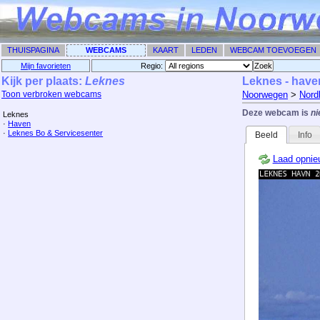
THUISPAGINA
WEBCAMS
KAART
LEDEN
WEBCAM TOEVOEGEN
Mijn favorieten
Regio: