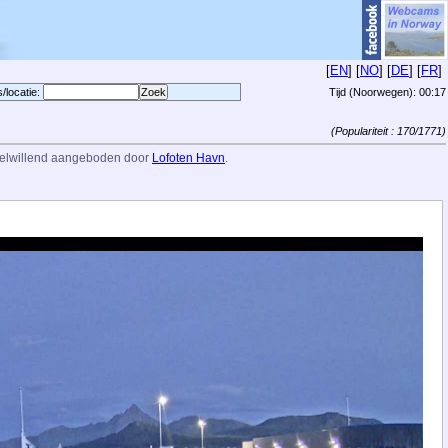
[
EN
] [
NO
] [
DE
] [
FR
]
s/locatie:
Tijd (Noorwegen):
00:17