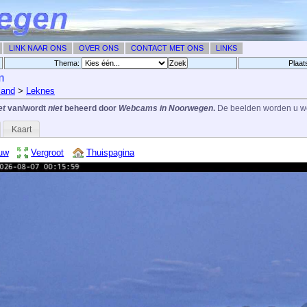
LINK NAAR ONS
OVER ONS
CONTACT MET ONS
LINKS
Thema:
Plaat