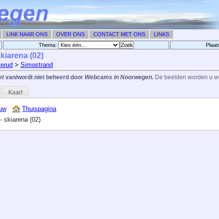
LINK NAAR ONS
OVER ONS
CONTACT MET ONS
LINKS
Thema:
Plaat