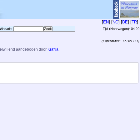
[
EN
] [
NO
] [
DE
] [
FR
]
s/locatie:
Tijd (Noorwegen):
04:29