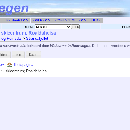
LINK NAAR ONS
OVER ONS
CONTACT MET ONS
LINKS
Thema:
Plaat