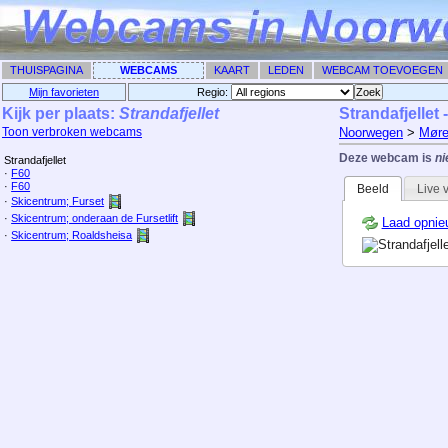
THUISPAGINA
WEBCAMS
KAART
LEDEN
WEBCAM TOEVOEGEN
Mijn favorieten
Regio: