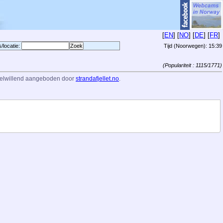
[
EN
] [
NO
] [
DE
] [
FR
]
s/locatie:
Tijd (Noorwegen):
15:39