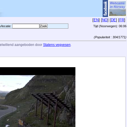
[
EN
] [
NO
] [
DE
] [
FR
]
s/locatie:
Tijd (Noorwegen):
06:06