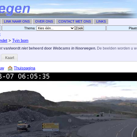
LINK NAAR ONS
OVER ONS
CONTACT MET ONS
LINKS
Thema:
Plaat