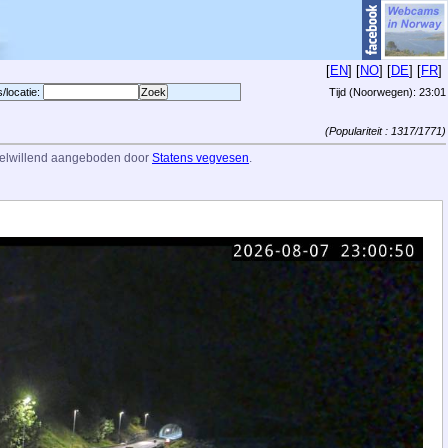
[
EN
] [
NO
] [
DE
] [
FR
]
s/locatie:
Tijd (Noorwegen):
23:01