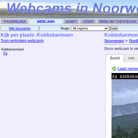
THUISPAGINA
WEBCAMS
KAART
LEDEN
WEBCAM TOEVOEGEN
Mijn favorieten
Regio: