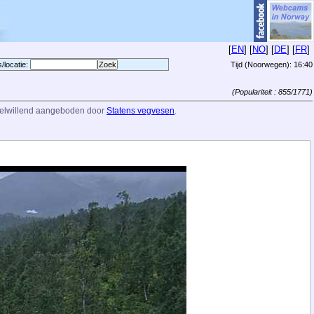
[
EN
] [
NO
] [
DE
] [
FR
]
s/locatie:
Tijd (Noorwegen):
16:40