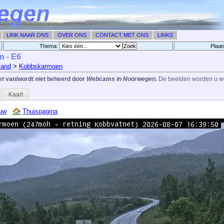
LINK NAAR ONS
OVER ONS
CONTACT MET ONS
LINKS
Thema:
Plaat