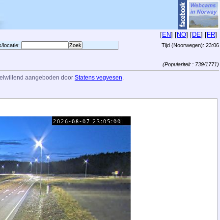
[
EN
] [
NO
] [
DE
] [
FR
]
s/locatie:
Tijd (Noorwegen):
23:06