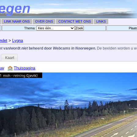
LINK NAAR ONS
OVER ONS
CONTACT MET ONS
LINKS
Thema:
Plaat