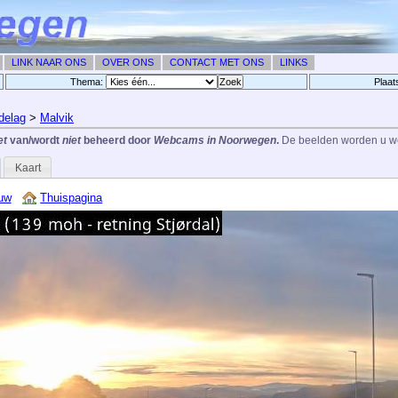
LINK NAAR ONS
OVER ONS
CONTACT MET ONS
LINKS
Thema:
Plaat