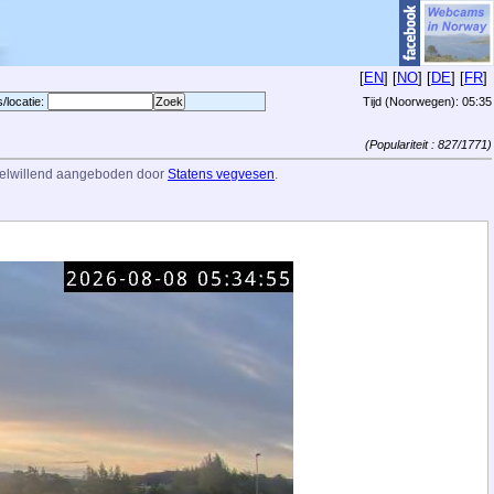
[
EN
] [
NO
] [
DE
] [
FR
]
s/locatie:
Tijd (Noorwegen):
05:35