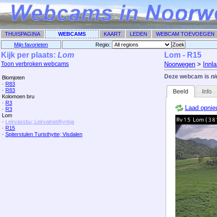
THUISPAGINA
WEBCAMS
KAART
LEDEN
WEBCAM TOEVOEGEN
Mijn favorieten
Regio: