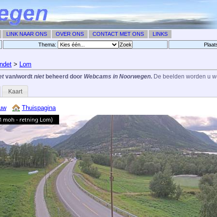
LINK NAAR ONS
OVER ONS
CONTACT MET ONS
LINKS
Thema:
Plaat