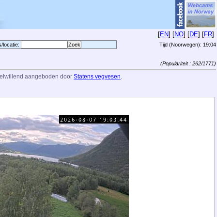
[
EN
] [
NO
] [
DE
] [
FR
]
s/locatie:
Tijd (Noorwegen):
19:04