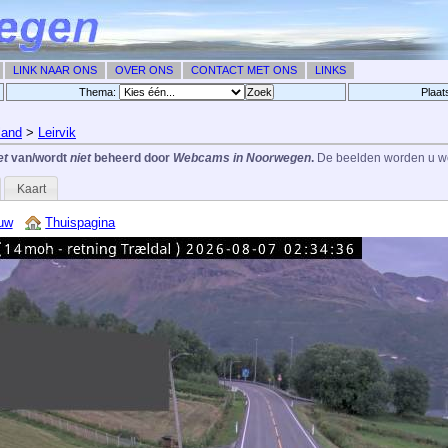
LINK NAAR ONS
OVER ONS
CONTACT MET ONS
LINKS
Thema:
Plaat