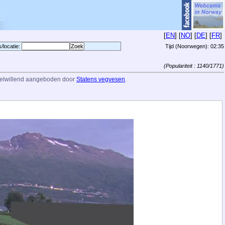
[
EN
] [
NO
] [
DE
] [
FR
]
s/locatie:
Tijd (Noorwegen):
02:35