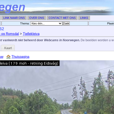
LINK NAAR ONS
OVER ONS
CONTACT MET ONS
LINKS
Thema:
Plaat