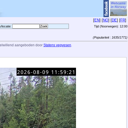
[
EN
] [
NO
] [
DE
] [
FR
]
s/locatie:
Tijd (Noorwegen):
12:00