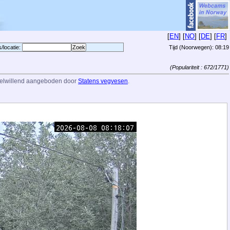
[
EN
] [
NO
] [
DE
] [
FR
]
s/locatie:
Tijd (Noorwegen):
08:19