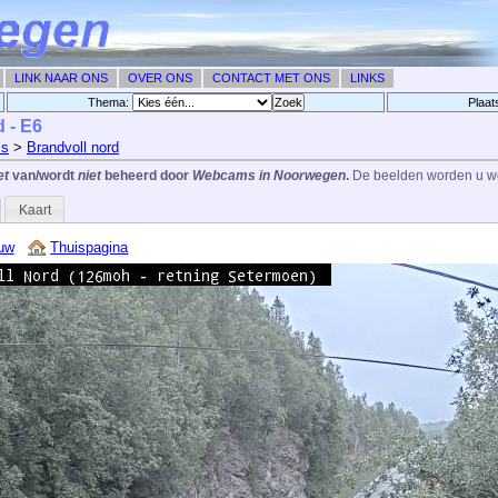
LINK NAAR ONS
OVER ONS
CONTACT MET ONS
LINKS
Thema:
Plaat