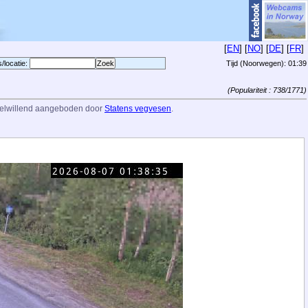
[
EN
] [
NO
] [
DE
] [
FR
]
s/locatie:
Tijd (Noorwegen):
01:39