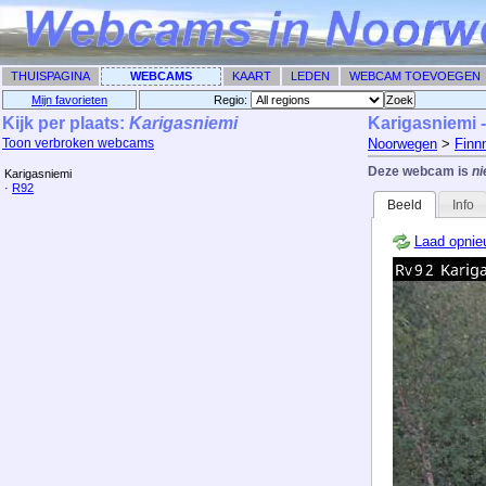
THUISPAGINA
WEBCAMS
KAART
LEDEN
WEBCAM TOEVOEGEN
Mijn favorieten
Regio: