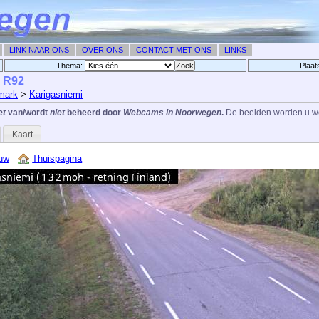
LINK NAAR ONS
OVER ONS
CONTACT MET ONS
LINKS
Thema:
Plaat