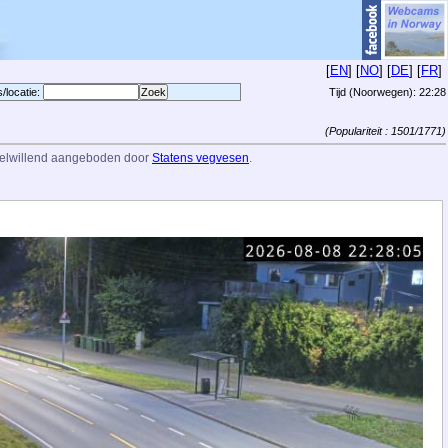
[
EN
] [
NO
] [
DE
] [
FR
]
s/locatie:
Tijd (Noorwegen):
22:28