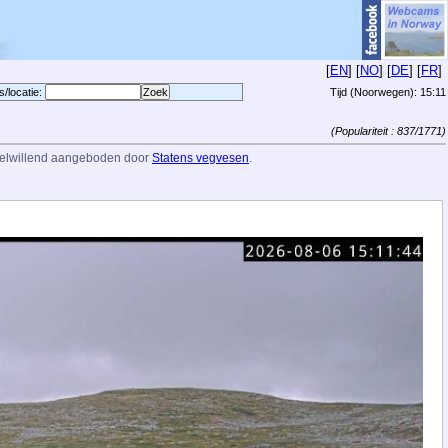
[
EN
] [
NO
] [
DE
] [
FR
]
s/locatie:
Tijd (Noorwegen):
15:11