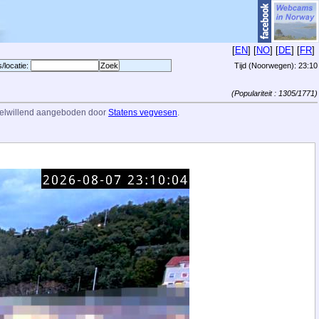
[
EN
] [
NO
] [
DE
] [
FR
]
s/locatie:
Tijd (Noorwegen):
23:10