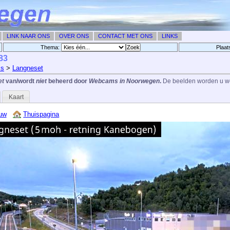
LINK NAAR ONS
OVER ONS
CONTACT MET ONS
LINKS
Thema:
Plaat